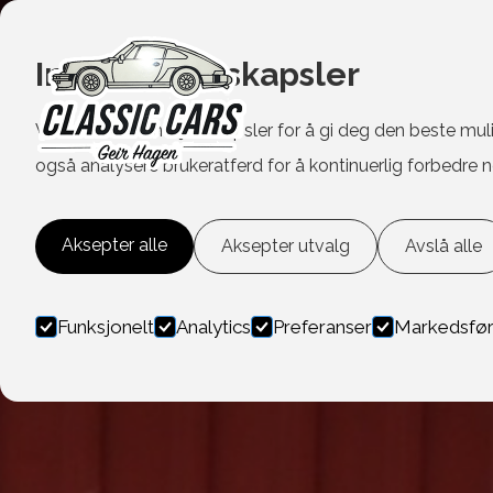
Informasjonskapsler
Vi bruker informasjonskapsler for å gi deg den beste mul
også analysere brukeratferd for å kontinuerlig forbedre n
Aksepter alle
Aksepter utvalg
Avslå alle
Funksjonelt
Analytics
Preferanser
Markedsfør