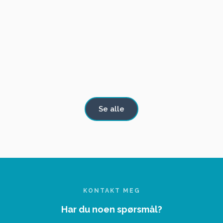
TIL
TIL SALGS
Rover 3500
Rover 3500 automat. I meget god stand
SALGS
Se alle
KONTAKT MEG
Har du noen spørsmål?