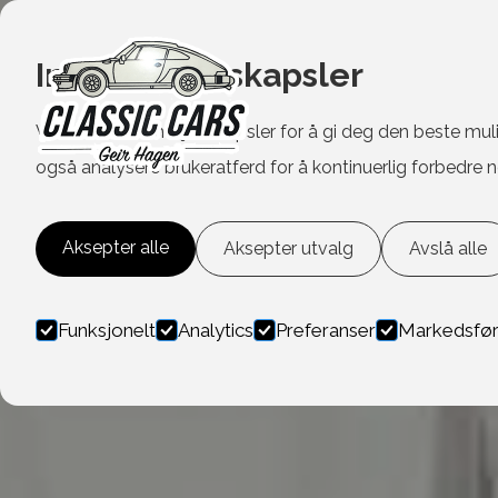
Informasjonskapsler
Vi bruker informasjonskapsler for å gi deg den beste mul
også analysere brukeratferd for å kontinuerlig forbedre n
Aksepter alle
Aksepter utvalg
Avslå alle
Funksjonelt
Analytics
Preferanser
Markedsfør