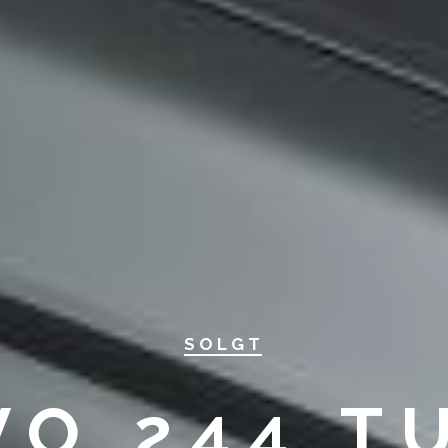
SOLGT
VO 244 T