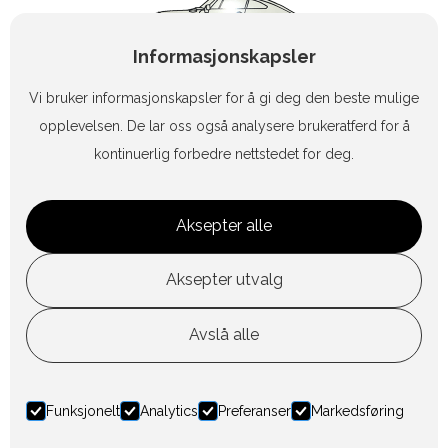
Informasjonskapsler
Vi bruker informasjonskapsler for å gi deg den beste mulige
opplevelsen. De lar oss også analysere brukeratferd for å
kontinuerlig forbedre nettstedet for deg.
+47 90 83 47 15
Aksepter alle
geiashag@online.no
Aksepter utvalg
Avslå alle
Design by Horn Media
Funksjonelt
Analytics
Preferanser
Markedsføring