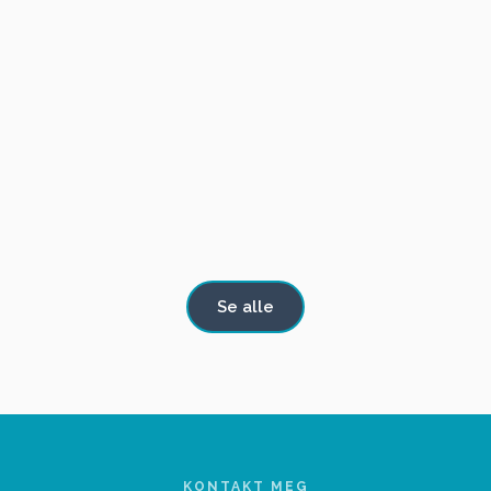
TIL
TIL SALGS
BMW 318 i BAUR TC
SALGS
Se alle
KONTAKT MEG