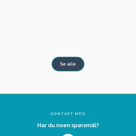
TIL
TIL SALGS
Rover 3500
Rover 3500 automat. I meget god stand
SALGS
Se alle
KONTAKT MEG
Har du noen spørsmål?