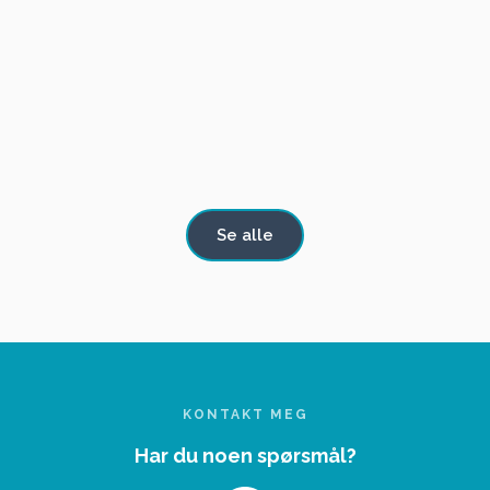
TIL
TIL SALGS
Porsche 912 E
1976 mod 912 E
SALGS
Se alle
KONTAKT MEG
Har du noen spørsmål?